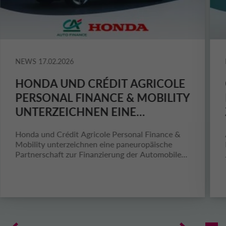
NEWS
17.02.2026
HONDA UND CRÉDIT AGRICOLE
PERSONAL FINANCE & MOBILITY
UNTERZEICHNEN EINE
PANEUROPÄISCHE
Honda und Crédit Agricole Personal Finance &
PARTNERSCHAFT ZUR
Mobility unterzeichnen eine paneuropäische
FINANZIERUNG DER
Partnerschaft zur Finanzierung der Automobile
und Motorräder des japanischen Herstellers
AUTOMOBILE UND
MOTORRÄDER DES
JAPANISCHEN HERSTELLERS