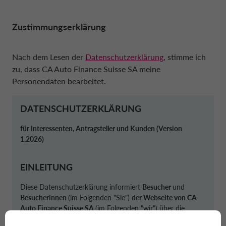
Zustimmungserklärung
Nach dem Lesen der
Datenschutzerklärung
, stimme ich
zu, dass CA Auto Finance Suisse SA meine
Personendaten bearbeitet.
DATENSCHUTZERKLÄRUNG
für Interessenten, Antragsteller und Kunden (Version
1.2026)
EINLEITUNG
Diese Datenschutzerklärung informiert
Besucher
und
Besucherinnen
(im Folgenden "Sie")
der Webseite von CA
Auto Finance Suisse SA
(im Folgenden "wir") über die
Bearbeitung von deren Personendaten
. Diese