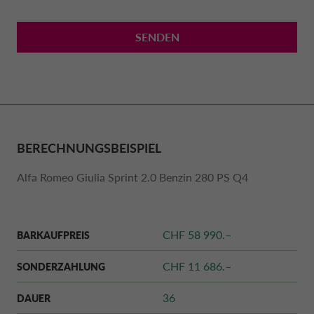
Personendaten sind alle Informationen, die sich auf eine
identifizierte oder identifizierbare natürliche Person
SENDEN
beziehen (bspw. Name, Anschrift, Telefonnummer,
Geburtsdatum oder E-Mail-Adresse).
Grundsätzlich können Sie unsere Webseite ohne Angaben
von Personendaten nutzen.
Die Nutzung bestimmter Dienstleistungen kann die Angabe
von Personendaten erfordern (bspw. die Nutzung von
BERECHNUNGSBEISPIEL
Kontakt-Formularen für Auskünfte zu unseren Produkten,
zu Ihrem Leasing-/ Finanzierungsvertrag, für die Bestellung
Alfa Romeo Giulia Sprint 2.0 Benzin 280 PS Q4
von Dokumenten oder zum Zweck der Beschwerde).
Des Weiteren bieten wir Händlern mittels Benutzername
und Passwort Zugang zu einem gesonderten Intranet.
CHF 58 990.–
BARKAUFPREIS
Personendaten werden daher nicht grundsätzlich, sondern
CHF 11 686.–
nur unter bestimmten Umständen und zu bestimmten
SONDERZAHLUNG
Zwecken bearbeitet.
36
DAUER
Wann werden Personendaten bearbeitet?