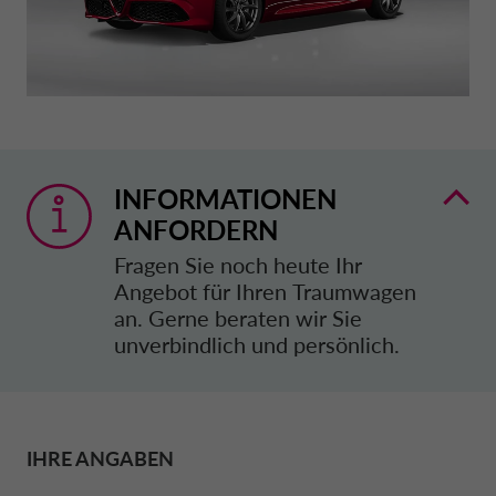
DRIVALIA
UNSERE PARTNER
DATENSCHUTZERKLÄRUNG
DEUTSCHLAND CA AUTO BANK
ÜBER UNS
WARTUNG & REPARATUR
FRANKREICHI CA AUTO BANK
INFORMATIONEN
NACHHALTIGKEIT
GRIECHENLAND CA AUTO BANK
ANFORDERN
Fragen Sie noch heute Ihr
TRANSPARENZ
Angebot für Ihren Traumwagen
IRLAND CA AUTO BANK
an. Gerne beraten wir Sie
unverbindlich und persönlich.
KONTAKT UND ANFRAGEN
ITALIEN CA AUTO BANK
FAQ
NIEDERLANDE CA AUTO FINANCE
IHRE ANGABEN
MY CA AUTO FINANCE