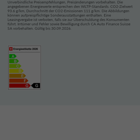
Leasing-, Finanzierungs- bzw. Kreditvetrages erhalten
Unverbindliche Preisempfehlungen, Preisänderungen vorbehalten. Die
angegebenen Energiewerte entsprechen den WLTP-Standards. CO2-Zielwert
und bearbeiten wir die von Ihnen (als Antragsteller) im
93.6 g/km, Durchschnitt der CO2-Emissionen 111 g/km. Die Abbildungen
Rahmen der vorvertraglichen bzw. vertraglichen
können aufpreispflichtige Sonderausstattungen enthalten. Eine
Leasingvergabe ist verboten, falls sie zur Überschuldung des Konsumenten
Beziehung angegebenen Personendaten (betr. Sie als
führt. Irrtümer und Fehler sowie Bewilligung durch CA Auto Finance Suisse
Antragsteller und Ihren/-e (Ehe-)Partner/-in), d.h.
SA vorbehalten. Gültig bis 30.09.2026.
Vorname(n), Name(n), Geschlecht, Zivilstand,
Geburtsdatum, Sprache, Wohnsitzadresse, E-Mail-
Adresse(n), Telefonnummer(n), Beruf, Nationalität,
Arbeitgeber, Einkommen, Vermögen, Mietzins /
Hypozins, offene Konsumkredite, Betreibungen,
Anzahl Kinder und deren Alterskategorie,
obligatorische Unterstützungspflicht, regelmässige
Auslagen, Zweck des Vertragsobjekts (privat oder
geschäftlich), Erstkontaktart und -datum,
Kontaktangaben des betreuenden Händlers.
Im Rahmen der Web-Anwendung „E-Commerce“ und
des Portals „https://www.drivalia.com/en“ erhalten
und bearbeiten wir die angegebenen Personendaten,
d.h. Vorname, Name, Geschlecht, Geburtsdatum,
Geburtsort, Sprache, Wohnsitzadresse, E-Mail-
Adresse, Telefonnummer, Beruf, Nationalität,
Abonnement-Typ (privat oder geschäftlich).