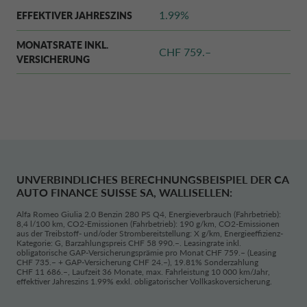
Die Bearbeitung von Personendaten erfolgt bei:
1.99%
EFFEKTIVER JAHRESZINS
Besuch der Webseite
: Personendaten werden via Logfiles,
Cookies, Webanalyse-Tools sowie Plugins von sozialen
MONATSRATE INKL.
CHF 759.–
Medien und anderen Anbietern bearbeitet.
VERSICHERUNG
Nutzung der Kommunikationskanäle
: Personendaten
werden via Kontaktformulare für Anregungen, Fragen und
Beschwerden sowie für die Bestellung von Dokumenten
bearbeitet.
Nutzung des Kundeportals (My CA Auto Finance)
:
Personendaten werden für die Nutzung des Kundenportals,
UNVERBINDLICHES BERECHNUNGSBEISPIEL DER CA
My CA Auto Finance, bearbeitet.
AUTO FINANCE SUISSE SA, WALLISELLEN:
Alfa Romeo Giulia 2.0 Benzin 280 PS Q4, Energieverbrauch (Fahrbetrieb):
Nutzung des Intranets für unsere Händler
: Personendaten
8,4 l/100 km, CO2-Emissionen (Fahrbetrieb): 190 g/km, CO2-Emissionen
werden für die Anmeldung und Nutzung des Intranets
aus der Treibstoff- und/oder Strombereitstellung: X g/km, Energieeffizienz-
Kategorie: G, Barzahlungspreis CHF 58 990.–. Leasingrate inkl.
bearbeitet.
obligatorische GAP-Versicherungsprämie pro Monat CHF 759.– (Leasing
CHF 735.– + GAP-Versicherung CHF 24.–), 19.81% Sonderzahlung
Welche Personendaten erheben wir?
CHF 11 686.–, Laufzeit 36 Monate, max. Fahrleistung 10 000 km/Jahr,
effektiver Jahreszins 1.99% exkl. obligatorischer Vollkaskoversicherung.
Im Rahmen Ihres Antrags zum Abschluss eines