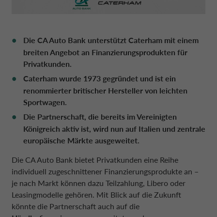
ÖSTERREICH CA AUTO BANK
SCHWEIZ CA AUTO FINANCE
POLEN CA AUTO BANK
Die CA Auto Bank unterstützt Caterham mit einem
breiten Angebot an Finanzierungsprodukten für
Privatkunden.
PORTUGAL CA AUTO BANK
Caterham wurde 1973 gegründet und ist ein
renommierter britischer Hersteller von leichten
SPANIEN CA AUTO BANK
Sportwagen.
Die Partnerschaft, die bereits im Vereinigten
Königreich aktiv ist, wird nun auf Italien und zentrale
SCHWEDEN CA AUTO FINANCE
europäische Märkte ausgeweitet.
Die CA Auto Bank bietet Privatkunden eine Reihe
VEREINIGTES KÖNIGREICH CA 
individuell zugeschnittener Finanzierungsprodukte an –
je nach Markt können dazu Teilzahlung, Libero oder
Leasingmodelle gehören. Mit Blick auf die Zukunft
könnte die Partnerschaft auch auf die