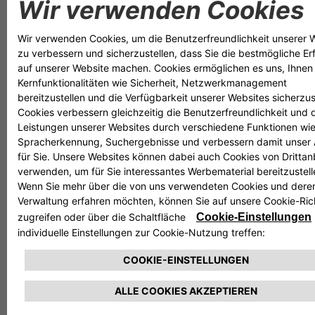
Fahrerlebnis.
Die Partnerschaft mit der CA Auto Bank, die bereits im
Vereinigten Königreich besteht, wurde nun auf Italien
sowie auf zentrale europäische Märkte wie Österreich,
Belgien, Frankreich, Deutschland, Portugal, Spanien und
die Schweiz ausgeweitet. Ziel dieser Zusammenarbeit ist
es, den Verkauf aller Caterham Seven-Modelle in der
europäischen Region zu unterstützen.
Trevor Steel, Chief Financial Officer von Caterham Cars
,
erklärt: „
Wir freuen uns, unseren Kunden die
Dienstleistungen der CA Auto Bank anbieten zu können.
Dadurch erhalten unsere Käufer mehr Flexibilität beim
Fahrzeugkauf. Mit der Unterstützung unseres europäischen
Händlernetzes und attraktiven Finanzierungsangeboten sind
wir überzeugt, dass noch mehr Auto-Enthusiasten das
einzigartige Fahrerlebnis eines Caterham Seven geniessen
können
.“