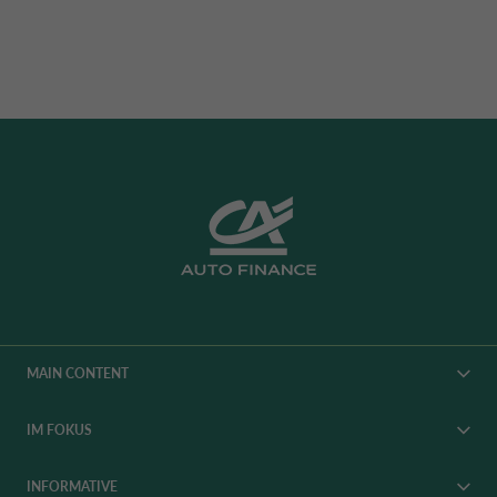
MAIN CONTENT
FINANZIERUNGSLÖSUNGEN
IM FOKUS
VERSICHERUNGEN
KARRIERE
ANGEBOTE
INFORMATIVE