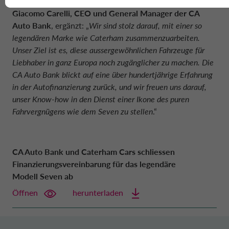
Giacomo Carelli, CEO und General Manager der CA
Auto Bank
, ergänzt: „
Wir sind stolz darauf, mit einer so
legendären Marke wie Caterham zusammenzuarbeiten.
Unser Ziel ist es, diese aussergewöhnlichen Fahrzeuge für
Liebhaber in ganz Europa noch zugänglicher zu machen. Die
CA Auto Bank blickt auf eine über hundertjährige Erfahrung
in der Autofinanzierung zurück, und wir freuen uns darauf,
unser Know-how in den Dienst einer Ikone des puren
Fahrvergnügens wie dem Seven zu stellen
.“
CA Auto Bank und Caterham Cars schliessen
Finanzierungsvereinbarung für das legendäre
Modell Seven ab
Öffnen
herunterladen