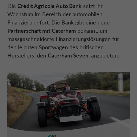
Die
Crédit Agricole Auto Bank
setzt ihr
Wachstum im Bereich der automobilen
DRIVALIA
UNSERE PARTNER
DATENSCHUTZERKLÄRUNG
DEUTSCHLAND CA AUTO BANK
Finanzierung fort. Die Bank gibt eine neue
Partnerschaft mit Caterham
bekannt, um
ÜBER UNS
WARTUNG & REPARATUR
massgeschneiderte Finanzierungslösungen für
FRANKREICHI CA AUTO BANK
den leichten Sportwagen des britischen
Herstellers, den
Caterham Seven
, anzubieten.
NACHHALTIGKEIT
GRIECHENLAND CA AUTO BANK
TRANSPARENZ
IRLAND CA AUTO BANK
KONTAKT UND ANFRAGEN
ITALIEN CA AUTO BANK
FAQ
NIEDERLANDE CA AUTO FINANC
MY CA AUTO FINANCE