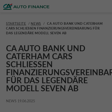
STARTSEITE
/
NEWS
/
CA AUTO BANK UND CATERHAM
CARS SCHLIESSEN FINANZIERUNGSVEREINBARUNG FÜR
FINANZIERUNGSLÖSUNGEN
FINANZIERUNGSLÖSUNGEN
ÜBER UNS
NACHHALTIGKEIT
TRANSPARENZ
SCHWEIZ CA AUTO FINANCE
DAS LEGENDÄRE MODELL SEVEN AB
VERSICHERUNGEN
FINANZIERUNGSLÖSUNGEN
ÜBER UNS
ESG
TRANSPARENZ
CORPORATE CA AUTO BANK
CA AUTO BANK UND
CATERHAM CARS
ANGEBOTE
AUTO
DIENSTLEISTUNGEN
CSR PROJEKTE
GESCHÄFTSBERICHTE
SCHLIESSEN
CORPORATE DRIVALIA
FINANZIERUNGSVEREINB
PRIVATKREDIT
FÜR DAS LEGENDÄRE
MOTORRAD
NEWS
NACHHALTIGKEITSPLAN
ALLGEMEINE VERTRAGSBEDINGUNG
DRIVALIA MOBILITY STORE
MODELL SEVEN AB
FINANZ SIMULATOR
WOHNWAGEN & REISEMOBIL
KARRIERE
VERSICHERUNGEN
BELGIEN CA AUTO BANK
NEWS
19.06.2025
KREDIT BEANTRAGEN
UNTERNEHMENSANGABEN
BESCHWERDEN
DÄNEMARK CA AUTO FINANCE