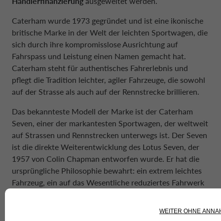
Händlerfinanzierung
ausgeweitet werden.
Caterham wurde 1973 gegründet und ist eine ikonische
britische Marke in der Welt der leichten Sportwagen, die
sich durch ihre kompromisslose Ausrichtung auf
Fahrspass und Leistung einen Namen gemacht hat.
Caterham steht für authentisches Fahrerlebnis und
pflegt die Tradition leichter, agiler Fahrzeuge, die sowohl
auf der Strasse als auch auf der Rennstrecke brillieren.
Das bekannteste Modell der Marke ist der Caterham
Seven, einer der markantesten Sportwagen, der weltweit
auf Strassen und Rennstrecken unterwegs ist. Der Seven
ist die direkte Weiterentwicklung des Lotus Seven, der
1957 von Colin Chapman entworfen wurde. Er hat die
ursprüngliche Philosophie bewahrt: ein extrem leichtes
Fahrzeug, ein auf das Wesentliche reduziertes Fahrwerk
und ein herausragendes Leistungsgewicht. Diese
Merkmale machen den Seven zu einem Massstab für
Fahrenthusiasten – für ein pures und unverfälschtes