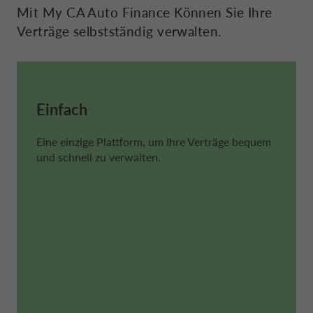
ÖSTERREICH CA AUTO BANK
Mit
My CA Auto Finance
Können Sie Ihre
Verträge selbstständig verwalten.
DEUTSCH
POLEN CA AUTO BANK
SCHWEIZ CA AUTO FINANCE
PORTUGAL CA AUTO BANK
Einfach
Eine einzige Plattform, um Ihre Verträge bequem
SPANIEN CA AUTO BANK
und schnell zu verwalten.
SCHWEDEN CA AUTO FINANCE
VEREINIGTES KÖNIGREICH CA AU