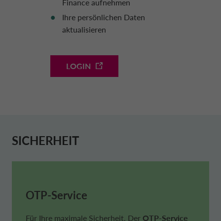
Finance aufnehmen
Ihre persönlichen Daten
aktualisieren
DOKUMENTE HERUNTERLADEN
Laden Sie die ganze Vertragsdokumentation
LOGIN
herunter und haben Sie diese immer griffbereit.
SICHERHEIT
OTP-Service
Für Ihre maximale Sicherheit. Der
OTP-Service