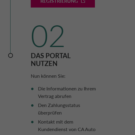
REGISTRIERUNG
02
ZAHLUNGSVERKEHR ANZEIGEN
Zeigen Sie den Zahlungsverkehr an und laden
DAS PORTAL
Sie den Kontoauszug herunter.
NUTZEN
Nun können Sie:
Die Informationen zu Ihrem
Vertrag abrufen
ZAHLUNGSPLAN ANZEIGEN
Den Zahlungsstatus
überprüfen
Laden Sie Ihren Zahlungsplan herunter.
Kontakt mit dem
Kundendienst von CA Auto