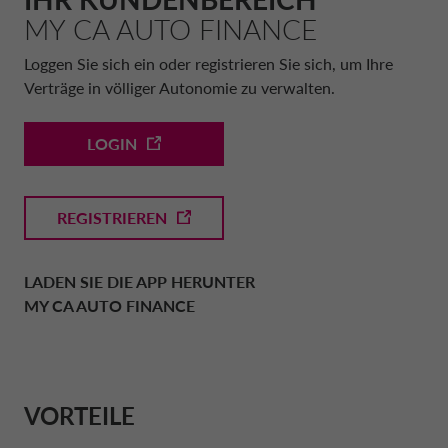
MY CA AUTO FINANCE
DRIVALIA
UNSERE PARTNER
DATENSCHUTZERKLÄRUNG
Loggen Sie sich ein oder registrieren Sie sich, um Ihre
DEUTSCHLAND CA AUTO BANK
Verträge in völliger Autonomie zu verwalten.
ÜBER UNS
WARTUNG & REPARATUR
FRANKREICHI CA AUTO BANK
LOGIN
NACHHALTIGKEIT
GRIECHENLAND CA AUTO BANK
REGISTRIEREN
TRANSPARENZ
IRLAND CA AUTO BANK
LADEN SIE DIE APP HERUNTER
MY CA AUTO FINANCE
KONTAKT UND ANFRAGEN
ITALIEN CA AUTO BANK
FAQ
NIEDERLANDE CA AUTO FINANCE
VORTEILE
MY CA AUTO FINANCE