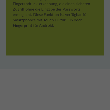
Fingerabdruck-erkennung, die einen sicheren
Zugriff ohne die Eingabe des Passworts
ermöglicht. Diese Funktion ist verfügbar für
Smartphones mit
Touch-ID
für iOS oder
Fingerprint
für Android.