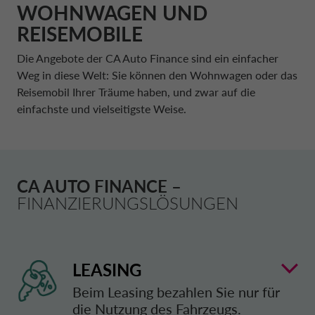
WOHNWAGEN UND
REISEMOBILE
DRIVALIA
UNSERE PARTNER
DATENSCHUTZERKLÄRUNG
DEUTSCHLAND CA AUTO BANK
Die Angebote der
CA Auto Finance
sind ein einfacher
Weg in diese Welt: Sie können den Wohnwagen oder das
ÜBER UNS
WARTUNG & REPARATUR
FRANKREICHI CA AUTO BANK
Reisemobil Ihrer Träume haben, und zwar auf die
einfachste und vielseitigste Weise.
NACHHALTIGKEIT
GRIECHENLAND CA AUTO BANK
TRANSPARENZ
CA AUTO FINANCE –
IRLAND CA AUTO BANK
FINANZIERUNGSLÖSUNGEN
KONTAKT UND ANFRAGEN
ITALIEN CA AUTO BANK
LEASING
FAQ
NIEDERLANDE CA AUTO FINANCE
Beim Leasing bezahlen Sie nur für
die Nutzung des Fahrzeugs.
MY CA AUTO FINANCE