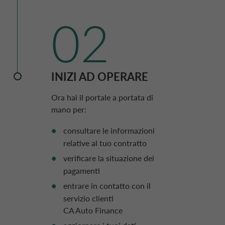
02
VISUALIZZA L’ESTRATTO CONTO
Visualizza e scarica
l’estratto conto.
INIZI AD OPERARE
Ora hai il portale a portata di
mano per:
consultare le informazioni
relative al tuo contratto
VISUALIZZA IL LISTINO DELLE
verificare la situazione dei
RATE
pagamenti
Scarica il tuo listino delle rate,
entrare in contatto con il
servizio clienti
CA Auto Finance