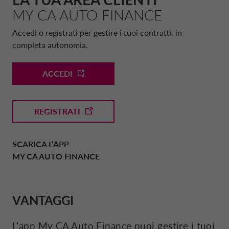
MY CA AUTO FINANCE
DRIVALIA
I NOSTRI PARTNER
INFORMATIVA SULLA PROTEZIONE DEI 
Accedi o registrati per gestire i tuoi contratti, in
DANIMARCA CA AUTO FINANCE
completa autonomia.
CHI SIAMO
MANUTENZIONE & RIPARAZIONE
FRANCIA CA AUTO BANK
ACCEDI
SOSTENIBILITÀ
GERMANIA CA AUTO BANK
REGISTRATI
TRASPARENZA
GRECIA CA AUTO BANK
SCARICA L’APP
MY CA AUTO FINANCE
CONTATTI E RICHIESTE
IRLANDA CA AUTO BANK
FAQ
VANTAGGI
ITALIA CA AUTO BANK
L’app My CA Auto Finance puoi gestire i tuoi
MY CA AUTO FINANCE