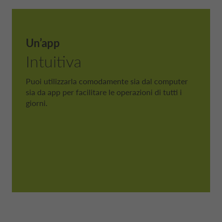
Un’app
Intuitiva
Puoi utilizzarla comodamente sia dal computer
sia da app per facilitare le operazioni di tutti i
giorni.