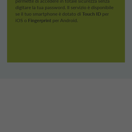
permette di accedere in totale sicurezza senza
digitare la tua password. Il servizio è disponibile
se il tuo smartphone è dotato di
Touch ID
per
iOS o
Fingerprint
per Android.