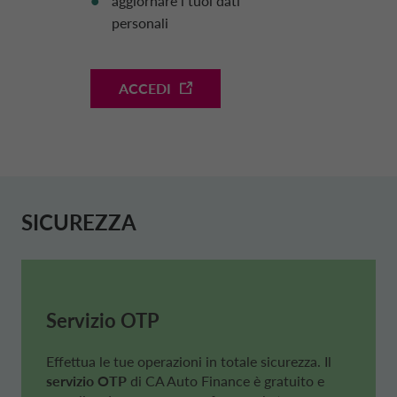
aggiornare i tuoi dati
personali
SCARICA I DOCUMENTI
Conserva e tieni a disposizione
ACCEDI
tutti i documenti relativi al tuo contratto.
SICUREZZA
Servizio OTP
Effettua le tue operazioni in totale sicurezza. Il
servizio OTP
di
CA Auto Finance
è gratuito e