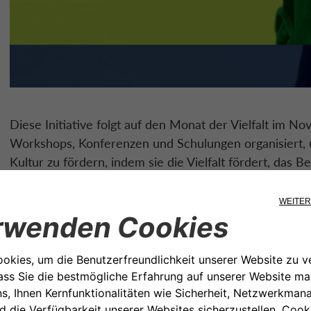
Diese Initiative folgt auf den Monat der Vielfalt im 
Workshops, Konferenzen und Schulungen organisiert,
Kultur zu fördern, indem sie die Vielfalt fördert, das
schärft und die konkreten Maßnahmen der Gruppe he
Auch in diesem Jahr engagiert sich die CA Auto Bank G
Vielfalt durch Initiativen, die den fünf Dimensionen de
entsprechen: Chancengleichheit, Integration, Repräsenta
Verantwortung. Jeden Tag arbeiten wir an der Verbess
Verständnisses und der Integration durch interne Maß
die so viele Menschen wie möglich einbeziehen könne