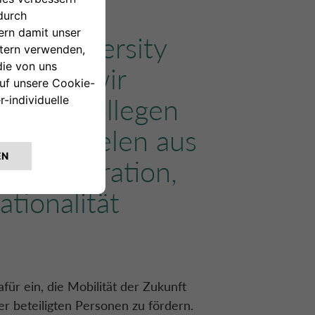
der Diversity
 haben wir
en und Kollegen
on Beispielen aus
ie Integration,
ationalität
ür ein, die Mobilität der Zukunft
r beteiligten Personen zu fördern.