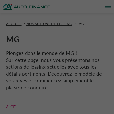
ACCUEIL
/
NOS ACTIONS DE LEASING
/
MG
SOLUTIONS FINANCIÈRES
SOLUTIONS FINANCIÈRES
À PROPOS
DURABILITÉ
TRANSPARENCE
SUISSE CA AUTO FINANCE
FRANÇAIS
MG
ASSURANCES
SOLUTIONS FINANCIÈRES
À PROPOS
ESG
TRANSPARENCE
CORPORATE CA AUTO BANK
ITALIANO
Plongez dans le monde de MG !
Sur cette page, nous vous présentons nos
OFFRES
AUTOMOBILE
ACTIVITÉS
PROJET RSE
RAPPORTS ANNUELS
CORPORATE DRIVALIA
actions de leasing actuelles avec tous les
DEUTSCH
détails pertinents. Découvrez le modèle de
CRÉDIT PRIVÉ
MOTO
ACTUALITÉ
PLAN DE DÉVELOPPEMENT DURABLE
CONDITIONS GÉNÉRALES
DRIVALIA MOBILITY STORE
vos rêves et commencez simplement le
plaisir de conduire.
SIMULEZ VOTRE FINANCEMENT
CARAVANE ET CAMPING-CAR
CARRIÈRE
ASSURANCES
ALLEMAGNE CA AUTO BANK
3 ICE
DEMANDER UN CRÉDIT
DONNÉES D’ENTREPRISE
RÉCLAMATIONS
AUTRICHE CA AUTO BANK