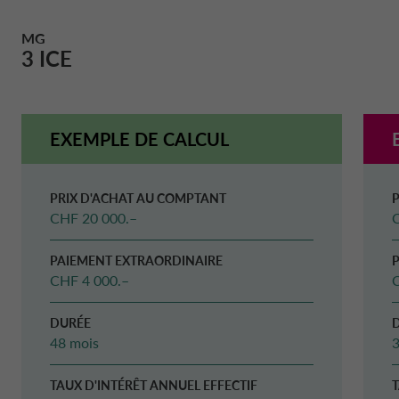
MG
DRIVALIA
NOS PARTENAIRES
DÉCLARATION DE PROTECTION DES D
3 ICE
BELGIQUE CA AUTO BANK
À PROPOS
ENTRETIEN & RÉPARATION
DANEMARK CA AUTO FINANCE
EXEMPLE DE CALCUL
DURABILITÉ
ESPAGNE CA AUTO BANK
PRIX D'ACHAT AU COMPTANT
CHF 20 000.–
TRANSPARENCE
FRANCE CA AUTO BANK
PAIEMENT EXTRAORDINAIRE
CHF 4 000.–
CONTACT ET DEMANDES
GRÈCE CA AUTO BANK
DURÉE
FAQ
48 mois
3
IRLANDE CA AUTO BANK
TAUX D'INTÉRÊT ANNUEL EFFECTIF
T
MY CA AUTO FINANCE