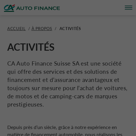
ACCUEIL
/
À PROPOS
/
ACTIVITÉS
SOLUTIONS FINANCIÈRES
SOLUTIONS FINANCIÈRES
À PROPOS
DURABILITÉ
TRANSPARENCE
SUISSE CA AUTO FINANCE
FRANÇAIS
ACTIVITÉS
ASSURANCES
SOLUTIONS FINANCIÈRES
À PROPOS
ESG
TRANSPARENCE
CORPORATE CA AUTO BANK
ITALIANO
CA Auto Finance Suisse SA est une société
qui offre des services et des solutions de
OFFRES
AUTOMOBILE
ACTIVITÉS
PROJET RSE
RAPPORTS ANNUELS
CORPORATE DRIVALIA
financement et d’assurance avantageux et
DEUTSCH
toujours sur mesure pour l’achat de voitures,
CRÉDIT PRIVÉ
MOTO
ACTUALITÉ
PLAN DE DÉVELOPPEMENT DURABLE
CONDITIONS GÉNÉRALES
DRIVALIA MOBILITY STORE
de motos et de camping-cars de marques
prestigieuses.
SIMULEZ VOTRE FINANCEMENT
CARAVANE ET CAMPING-CAR
CARRIÈRE
ASSURANCES
ALLEMAGNE CA AUTO BANK
Depuis près d’un siècle, grâce à notre expérience en
DEMANDER UN CRÉDIT
DONNÉES D’ENTREPRISE
RÉCLAMATIONS
matière de financement automobile, nous réalisons les
AUTRICHE CA AUTO BANK