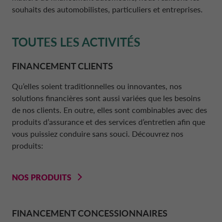
souhaits des automobilistes, particuliers et entreprises.
DRIVALIA
NOS PARTENAIRES
DÉCLARATION DE PROTECTION DES D
BELGIQUE CA AUTO BANK
TOUTES LES ACTIVITÉS
À PROPOS
ENTRETIEN & RÉPARATION
DANEMARK CA AUTO FINANCE
FINANCEMENT CLIENTS
Qu’elles soient traditionnelles ou innovantes, nos
DURABILITÉ
ESPAGNE CA AUTO BANK
solutions financières sont aussi variées que les besoins
de nos clients. En outre, elles sont combinables avec des
produits d’assurance et des services d’entretien afin que
TRANSPARENCE
FRANCE CA AUTO BANK
vous puissiez conduire sans souci. Découvrez nos
produits:
CONTACT ET DEMANDES
GRÈCE CA AUTO BANK
NOS PRODUITS
FAQ
IRLANDE CA AUTO BANK
FINANCEMENT CONCESSIONNAIRES
MY CA AUTO FINANCE