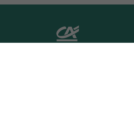
MAIN CONTENT - ITALIAN
FINANZIAMENTI
IN EVIDENZA
ASSICURAZIONI
CAREERS
OFFERTE
INFORMATIVE - ITALIAN
PRESTITO PRIVATO
COOKIES
FOLLOW US - ITALIAN
INFORMATIVA SULLA PROTEZIONE DEI DATI