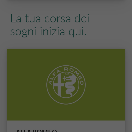
PAESI BASSI CA AUTO FINANCE
La tua corsa dei
ITALIANO
POLONIA CA AUTO BANK
sogni inizia qui.
SVIZZERA CA AUTO FINANCE
PORTOGALLO CA AUTO BANK
REGNO UNITO CA AUTO FINANCE
SPAGNA CA AUTO BANK
SVEZIA CA AUTO FINANCE