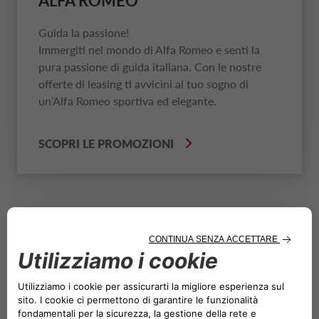
ALFA ROMEO
Guida la passione!
Immergiti nel mondo di Alfa Romeo e senti la
pura passione di guida italiana. Con le nostre
offerte di leasing ti avvicini al tuo sogno di
un’Alfa Romeo sportiva ed elegante.
SCOPRI LE PROMOZIONI