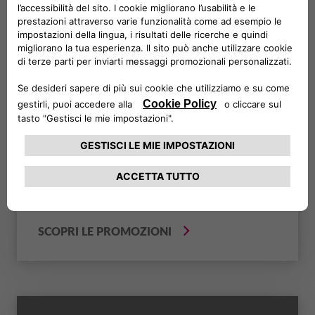
JEEP
Pronto per ogni avventura?
Scopri la libertà e la robustezza di una Jeep. Con
le nostre attraenti offerte di leasing sei
equipaggiato al meglio per ogni terreno. Vivi un
design iconico e prestazioni insuperabili.
SCOPRI LE PROMOZIONI