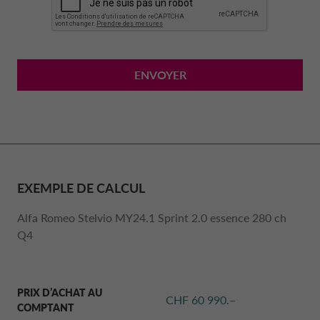
communication électroniques (p. ex. sites web,
(version) figure à chaque fois dans l’introduction de la
présente déclaration de protection des données.
applications mobiles).
À quoi correspondent les données personnelles ?
Les données personnelles sont toutes les informations
ENVOYER
concernant une personne physique identifiée ou
identifiable (p. ex. nom, adresse, numéro de téléphone, date
de naissance ou adresse e-mail).
Vous pouvez en principe utiliser notre site web sans fournir
de données personnelles.
Le recours à certains services peut rendre nécessaire la
fourniture de données personnelles (p. ex. l’utilisation des
EXEMPLE DE CALCUL
formulaires de contact pour obtenir des informations sur
nos produits, votre contrat de leasing/financement,
Alfa Romeo Stelvio MY24.1 Sprint 2.0 essence 280 ch
commander des documents ou formuler une réclamation).
Q4
De plus, nous offrons à nos concessionnaires un accès à un
intranet distinct, au moyen d'un nom d’utilisateur et d'un
mot de passe.
PRIX D’ACHAT AU
CHF 60 990.–
COMPTANT