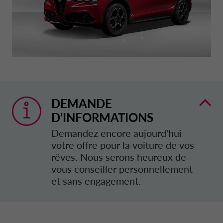
DRIVALIA
NOS PARTENAIRES
DÉCLARATION DE PROTECTION DES D
BELGIQUE CA AUTO BANK
À PROPOS
ENTRETIEN & RÉPARATION
DANEMARK CA AUTO FINANCE
DURABILITÉ
ESPAGNE CA AUTO BANK
DEMANDE
D‘INFORMATIONS
TRANSPARENCE
FRANCE CA AUTO BANK
Demandez encore aujourd'hui
votre offre pour la voiture de vos
rêves. Nous serons heureux de
CONTACT ET DEMANDES
GRÈCE CA AUTO BANK
vous conseiller personnellement
et sans engagement.
FAQ
IRLANDE CA AUTO BANK
MY CA AUTO FINANCE