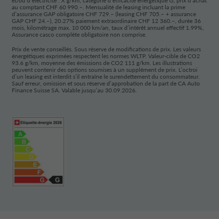
et/ou d’électricité : X g/km, catégorie d’efficacité énergétique G, p
rix d’achat
au comptant CHF 60 990.–. Mensualité de leasing incluant la prime
Utilisation de l'intranet pour nos concessionnaires
: Des
d’assurance GAP obligatoire CHF 729.– (leasing CHF 705.– + assurance
données personnelles sont traitées dans le cadre de
GAP CHF 24.–), 20.27% paiement extraordinaire CHF 12 360.–, durée 36
mois, kilométrage max. 10 000 km/an, taux d’intérêt annuel effectif 1.99%,
l’inscription et de l’utilisation de l’intranet.
A
ssurance casco complète obligatoire non comprise.
Quelles données personnelles collectons-nous ?
Prix de vente conseillés. Sous réserve de modifications de prix. Les valeurs
énergétiques exprimées respectent les normes WLTP. Valeur-cible de CO2
93.6 g/km, moyenne des émissions de CO2 111 g/km. Les illustrations
Dans le cadre de votre demande de conclusion d’un
peuvent contenir des options soumises à un supplément de prix. L’octroi
contrat de leasing, de financement ou de crédit, nous
d’un leasing est interdit s’il entraîne le surendettement du consommateur.
Sauf erreur, omission et sous réserve d’approbation de la part de CA Auto
collectons et traitons les données personnelles (vous
Finance Suisse SA. Valable jusqu’au 30.09.2026.
concernant en qualité de requérant et concernant
votre époux/épouse ou partenaire) fournies par vos
soins (en qualité de requérant) dans le cadre de la
relation précontractuelle et contractuelle, à savoir :
prénom(s), nom(s), sexe, état civil, date de naissance,
langue, adresse de résidence, adresse(s) e-mail,
numéro(s) de téléphone, profession, nationalité,
employé, revenus, patrimoine, loyer/intérêt
hypothécaire, crédits à la consommation en cours,
poursuites, nombre d’enfants et leur tranche d’âge,
obligation d’assistance, dépenses régulières, finalité de
l’objet du contrat (privée ou professionnelle), nature et