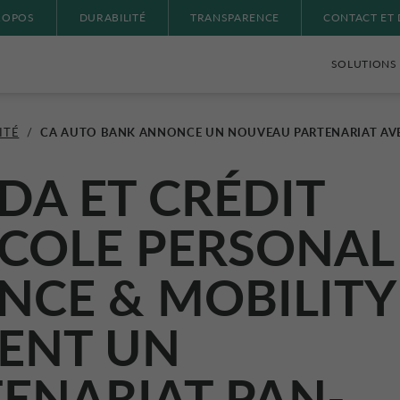
ROPOS
DURABILITÉ
TRANSPARENCE
CONTACT ET
SOLUTIONS 
ITÉ
/
CA AUTO BANK ANNONCE UN NOUVEAU PARTENARIAT A
A ET CRÉDIT
COLE PERSONAL
NCE & MOBILITY
ENT UN
ENARIAT PAN-