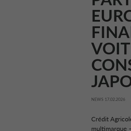
EURO
FIN
VOIT
CON
JAPO
NEWS
17.02.2026
Crédit Agricol
multimarque –