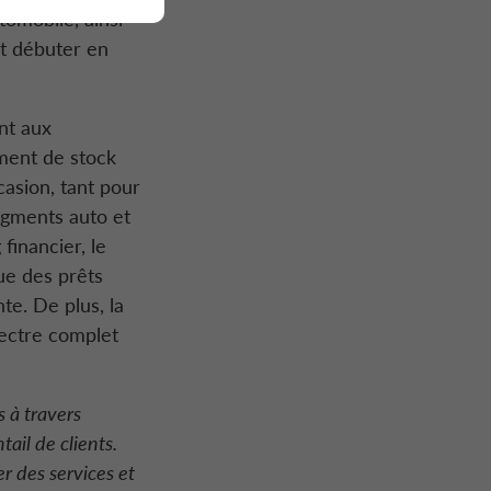
tomobile, ainsi
nt débuter en
nt aux
ement de stock
asion, tant pour
segments auto et
financier, le
ue des prêts
te. De plus, la
pectre complet
 à travers
ail de clients.
r des services et