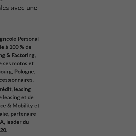
ales avec une
gricole Personal
le à 100 % de
ng & Factoring,
e ses motos et
bourg, Pologne,
ncessionnaires.
édit, leasing
e leasing et de
nce & Mobility et
lie, partenaire
SA, leader du
20.