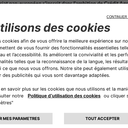
iat pan-européen s’inscrit dans l’ambition de Crédit Agr
obility d’être un leader de la mobilité en Europe.
vier 2026, Crédit Agricole Personal Finance & Mobility, à
Bank, Drivalia, Agos et EFL, opère sous la marque blanch
e, en Pologne, au Portugal et en Suisse. En Autriche, le p
s 2026, tandis qu’en Belgique, au Luxembourg et aux Pays
6. La banque propose une large gamme de solutions de f
uliers et professionnels (prêts classiques, leasings, locat
es solutions de financement de stocks pour les concessio
 ambitions du constructeur japonais, le Crédit Agricole a
utient les ventes de Honda en Suisse
o Bank – opérant via sa filiale locale, CA Auto Finance S
enariat existant depuis 2024 pour fournir des solutions f