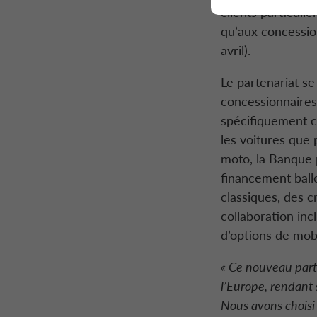
clients particuli
qu’aux concessio
avril).
Le partenariat se
concessionnaires
spécifiquement c
les voitures que 
moto, la Banque p
financement ballo
classiques, des c
collaboration inc
d’options de mob
« Ce nouveau part
l’Europe, rendant 
Nous avons choisi 