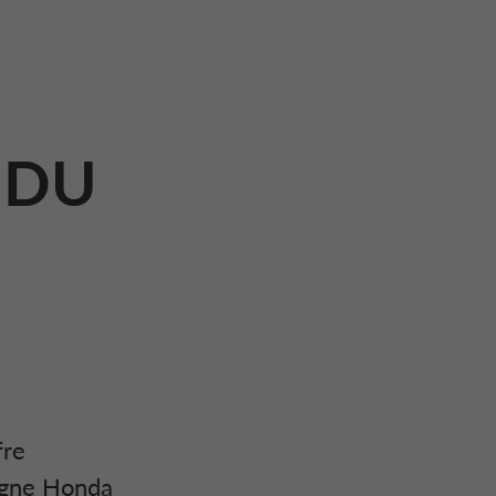
 DU
fre
agne Honda