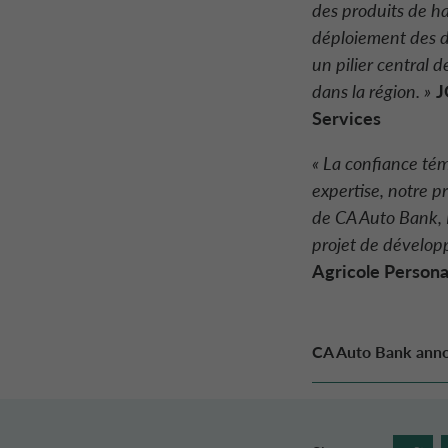
des produits de ha
déploiement des d
un pilier central 
dans la région. »
J
Services
« La confiance té
expertise, notre p
de CA Auto Bank, D
projet de dévelop
Agricole Persona
CA Auto Bank anno