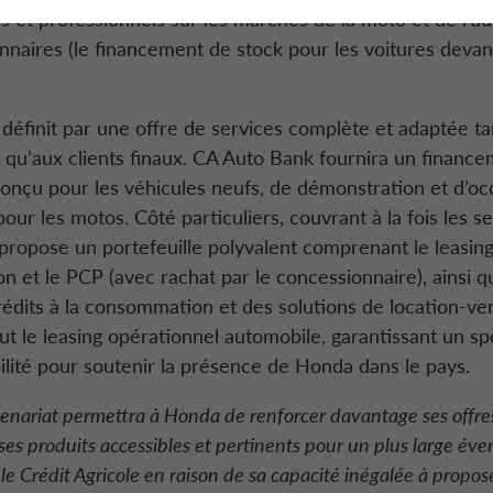
ers et professionnels sur les marchés de la moto et de l’au
nnaires (le financement de stock pour les voitures deva
 définit par une offre de services complète et adaptée ta
 qu’aux clients finaux. CA Auto Bank fournira un financ
onçu pour les véhicules neufs, de démonstration et d’occ
pour les motos. Côté particuliers, couvrant à la fois les 
ropose un portefeuille polyvalent comprenant le leasing 
n et le PCP (avec rachat par le concessionnaire), ainsi q
rédits à la consommation et des solutions de location-ven
lut le leasing opérationnel automobile, garantissant un s
ilité pour soutenir la présence de Honda dans le pays.
enariat permettra à Honda de renforcer davantage ses offres
ses produits accessibles et pertinents pour un plus large évent
le Crédit Agricole en raison de sa capacité inégalée à propose