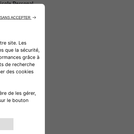
icole Personal
 travers ses
e Honda Financial
artenariat prendra
-Bas, il débutera
inancement pour
ions longue durée,
nnaires.
 adapté son offre
uisse SA –
inancières aux