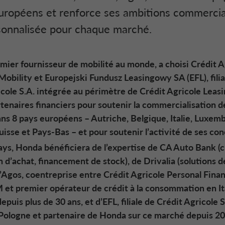
uropéens et renforce ses ambitions commerci
onnalisée pour chaque marché.
mier fournisseur de mobilité au monde, a choisi Crédit A
obility et Europejski Fundusz Leasingowy SA (EFL), filia
cole S.A. intégrée au périmètre de Crédit Agricole Leasi
enaires financiers pour soutenir la commercialisation d
ans 8 pays européens – Autriche, Belgique, Italie, Luxem
uisse et Pays-Bas – et pour soutenir l’activité de ses co
ays, Honda bénéficiera de l’expertise de CA Auto Bank (cr
 d’achat, financement de stock), de Drivalia (solutions d
d’Agos, coentreprise entre Crédit Agricole Personal Fina
et premier opérateur de crédit à la consommation en Ita
puis plus de 30 ans, et d’EFL, filiale de Crédit Agricole 
 Pologne et partenaire de Honda sur ce marché depuis 20