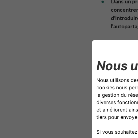
Dans un pr
concentrero
d’introduir
l’
autoparta
Drivalia
dans so
europée
Commiss
locatio
CA Aut
l’acquis