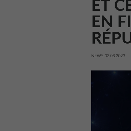
ET C
EN F
RÉP
NEWS
03.08.2023