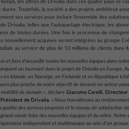
temps, les offres de Drivalia dans ces quatre pays se co
 durée. Toutefois, la société a des projets ambitieux pour 
ment ses services pour inclure l’ensemble des solutions 
de Drivalia, telles que l’
autopartage électrique
, les abon
tures de toutes durées. Une fois le processus de chang
ales nouvellement acquises seront intégrées au groupe
Cré
iale au service de plus de 53 millions de clients dans 4
s et fiers d’accueillir toutes les nouvelles équipes dans notr
marquent un tournant dans le projet de Drivalia en Europe. A
les en Irlande, en Norvège, en Finlande et en République tc
ujours plus proche de notre objectif de devenir un acteur pa
 mobilité de demain »
, déclare
Giacomo Carelli
,
Directeur
Président de Drivalia.
« Nous travaillerons au renforcemen
a qualité des services proposés et le niveau de satisfaction de
 grand savoir-faire des nouvelles équipes et du nôtre.
Notre s
d’opérateur indépendant et multimarque au sein d’un groupe