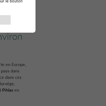
 en
plan en
de
, pour
nviron
rte en Europe,
 pays dans
ice dans ces
orvège,
i Pihlas
en