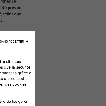
archés se
iété prévoit
, telles que
s.
cative
 de la
té de
alisé