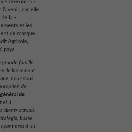
ncentreront sur
l’avenir, car elle
de la «
nements et les
ement de marque
dit Agricole
,
6 pays.
e grande famille.
vec le lancement
hèque, nous nous
neuropéen de
 général de
t et à
s clients actuels,
tratégie, basée
 ayant près d’un