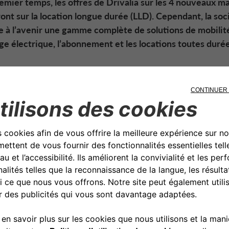
emier temps, les offres de Drivalia sur les 4 nouveaux m
nt sur la location longue durée (LLD). Cependant, la soc
e à l’avenir une gamme complète de solutions de mobilité
ge électrique
, l’abonnement et les locations toutes durée
franchit une étape signifi
n processus de croissance
nne. Suite à l’approbation
ion européenne, la socié
n et de mobilité du groupe
o Bank
a officiellement
fin
ition des opérations