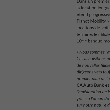
Dans un premier 
la location longue
étend progressive
Planet Mobility
» 
locations de voi
terminé, les fili
10
banque mond
ème
« Nous sommes ravi
Ces acquisitions 
de nouvelles filia
dirigeons vers to
premier plan de la
CA Auto Bank
et 
l’amélioration de l
grâce à l’union du
sur notre nature 