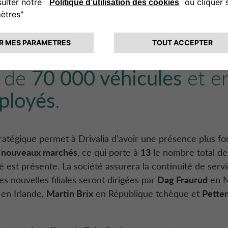
utomotive
en Norvège et
 ainsi que celles de Lease
que tchèque
et en Finlan
l de
70 000 véhicules
et e
ployés
.
ratégique permet à Drivalia d’avoir une présence plus fo
e nouveaux marchés
, ce qui porte à
13
le nombre total de
té est présente. La société assurera la continuité de serv
es nouvelles filiales seront dirigées par
Dag Fraurud
en N
en Irlande,
Martin Brix
en
République tchèque
et
Petter