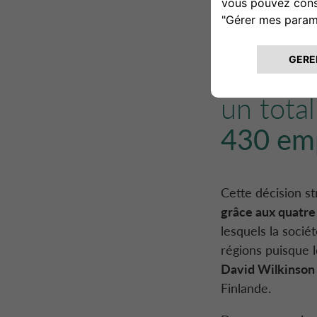
d’
ALD A
Irlande,
Républi
un tota
430 em
Cette décision st
grâce aux quatr
lesquels la socié
régions puisque l
David Wilkinson
Finlande.