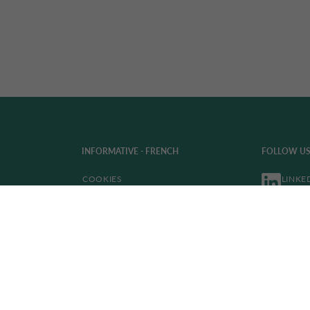
INFORMATIVE - FRENCH
FOLLOW US
COOKIES
LINKE
DÉCLARATION DE PROTECTION
DES DONNÉES